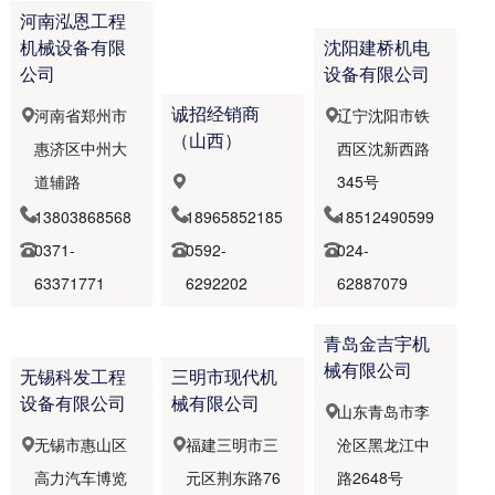
属具
河南泓恩工程
机械设备有限
沈阳建桥机电
公司
设备有限公司
诚招经销商
河南省郑州市
辽宁沈阳市铁


（山西）
惠济区中州大
西区沈新西路
道辅路
345号




13803868568
18965852185
18512490599
0371-
0592-
024-



63371771
6292202
62887079
青岛金吉宇机
械有限公司
无锡科发工程
三明市现代机
设备有限公司
械有限公司
山东青岛市李

无锡市惠山区
福建三明市三
沧区黑龙江中


高力汽车博览
元区荆东路76
路2648号