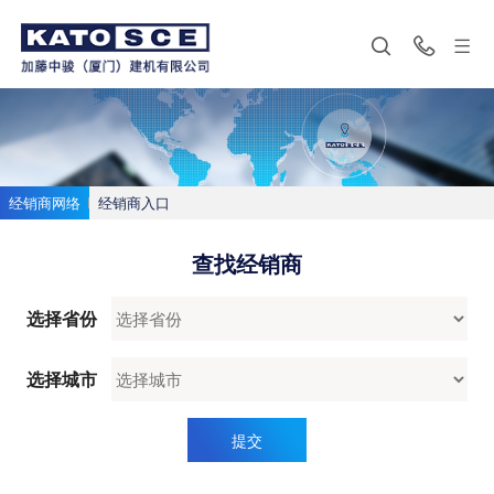
公司
新闻
产品
经销商
服务与支持
联系



关于KATOSCE
企业新闻
18VX
经销商网络
服务在线
联系我们
股东介绍
服务新闻
HD27V5
经销商入口
服务巡检
加入我们
使命愿景
HD33V5
服务培训
经销商网络
经销商入口
沿革
HD37V5/HD37V5G
服务标准
查找经销商
HD55NSL
环保查询
HD100NS/T
配件展示
选择省份
20VXT
选择城市
25V5
提交
40NS