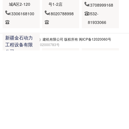
城A区2-120
号1-2店

13708999168


13306168100
18020788998
0532-

81933066


新疆金石动力
© 2024
加藤中骏（厦门）建机有限公司
版权所有
闽ICP备12020060号
工程设备有限
闽公网安备 35021102000783号
公司
陕西明志机械
河北省工程机
设备有限公司
械有限公司
新疆乌鲁木齐

市屯河区军企
沣东新城西北
河北石家庄市


市场6号楼5单
二手工程机械
胜利大街与学
元A-11
交易市场南区
府路交叉口北
B2-3号
行200米路东

15981761611


0991-
18691896153
18850551011

3746655

